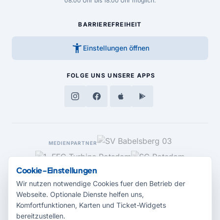
08.00 Uhr bis 18.00 Uhr möglich.
BARRIEREFREIHEIT
accessibility_new
Einstellungen öffnen
FOLGE UNS
UNSERE APPS
MEDIENPARTNER
Cookie-Einstellungen
Wir nutzen notwendige Cookies fuer den Betrieb der
Webseite. Optionale Dienste helfen uns,
Komfortfunktionen, Karten und Ticket-Widgets
bereitzustellen.